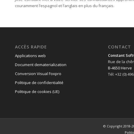
couramment l’espagnol et l’anglais en plus du français.
ACCÈS RAPIDE
CONTACT
Constant Soft
Applications web
Rue de la chê
Document dematerialization
B-4650 Herve
Conversion Visual Foxpro
Tél: +32 (0) 49
Politique de confidentialité
Politique de cookies (UE)
© Copyright 2018-2
Polit