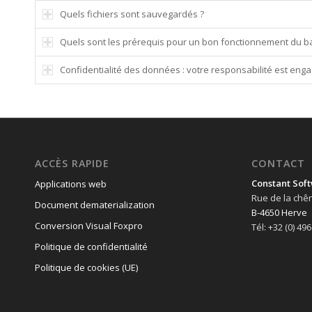
Quels fichiers sont sauvegardés ?
Quels sont les prérequis pour un bon fonctionnement du b
Confidentialité des données : votre responsabilité est enga
ACCÈS RAPIDE
CONTACT
Constant Soft
Applications web
Rue de la chê
Document dematerialization
B-4650 Herve
Conversion Visual Foxpro
Tél: +32 (0) 49
Politique de confidentialité
Politique de cookies (UE)