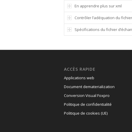
En apprendre plus sur xml
Contrôler l’adéquation du fichi
Spécifications du fichier d’écha
ACCÈS RAPIDE
Applications web
Document dematerialization
Conversion Visual Foxpro
Politique de confidentialité
Politique de cookies (UE)