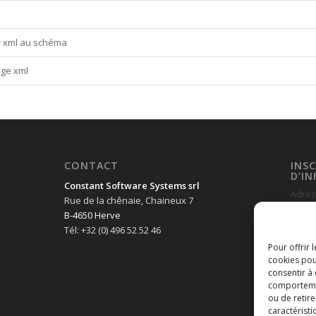
er xml au schéma
nge xml
CONTACT
INS
D’I
Constant Software Systems srl
Adres
Rue de la chênaie, Chaineux 7
B-4650 Herve
Tél: +32 (0) 496 52 52 46
Pour offrir 
cookies pou
consentir à
comportement
ou de retire
caractéristi