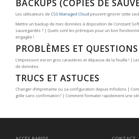
BACKUPS (COPIES DE SAUV
Les utilisateurs de
CSS Managed Cloud
peuvent ignorer cette sect
Mettre un backup de mes données à disposition de Constant Softwa
sauvegardés ? | Quels sont les prérequis pour un bon fonctionne
engagée !
PROBLÈMES ET QUESTIONS
L’impression est en gros caractères et dépasse de la feuille ! | L
de données.
TRUCS ET ASTUCES
Changer d’imprimante ou sa configuration depuis Infodons | Co
grille sans confirmation? | Comment formater rapidement une sér
ACCÈS RAPIDE
CONTACT