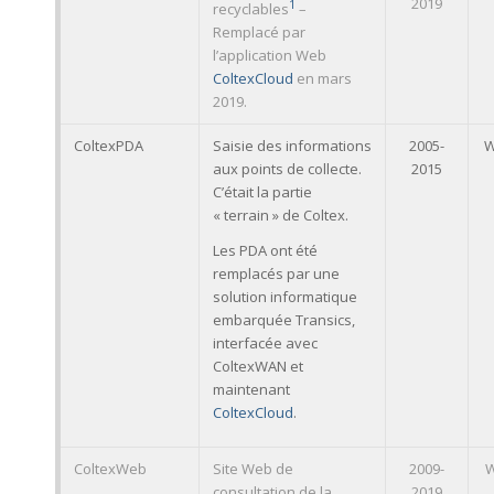
2019
1
recyclables
–
Remplacé par
l’application Web
ColtexCloud
en mars
2019.
ColtexPDA
Saisie des informations
2005-
aux points de collecte.
2015
C’était la partie
« terrain » de Coltex.
Les PDA ont été
remplacés par une
solution informatique
embarquée Transics,
interfacée avec
ColtexWAN et
maintenant
ColtexCloud
.
ColtexWeb
Site Web de
2009-
consultation de la
2019