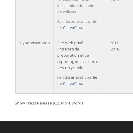
localisation des points
de collecte.
Fait dorénavant partie
de
ColtexCloud
.
HypervisionWeb
Site Web privé
2011-
(Intranet) de
2018
préparation et de
reporting de la collecte
des recyclables.
Fait dorénavant partie
de
ColtexCloud
.
Show Press Release (625 More Words)