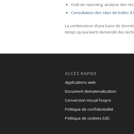
Outil de reporting: analyse des ré
Consultation des sites de bulles à t
La combinaison d’une base de données
temps qu’auraient demandé des techno
ACCÈS RAPIDE
Applications web
Document dematerialization
Conversion Visual Foxpro
Politique de confidentialité
Politique de cookies (UE)