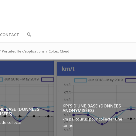
CONTACT
/
Portefeuille d’applications
/
Coltex Cloud
KPI‘S D’UNE BASE (DONNÉES
UNE BASE (DONNÉES
ANONYMISÉES)
SÉES)
km parcourus pour collecter une
t de collecte
tonne