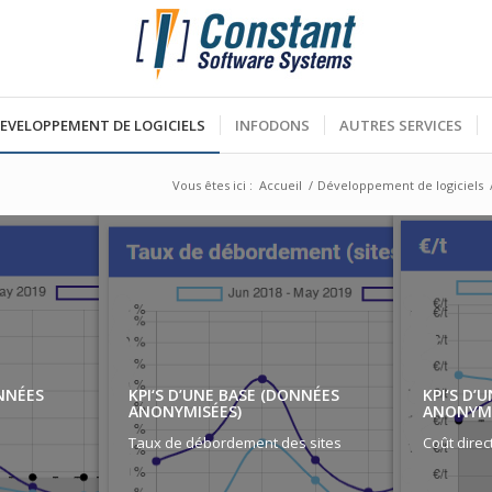
EVELOPPEMENT DE LOGICIELS
INFODONS
AUTRES SERVICES
Vous êtes ici :
Accueil
/
Développement de logiciels
ONNÉES
KPI‘S D’UNE BASE (DONNÉES
KPI‘S D’
ANONYMISÉES)
ANONYMI
Taux de débordement des sites
Coût direc