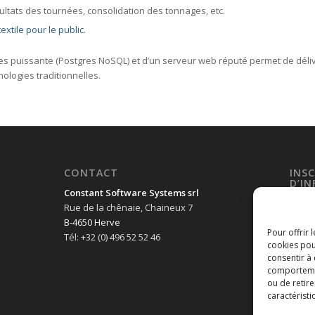
sultats des tournées, consolidation des tonnages, etc.
extile pour le public
.
 puissante (Postgres NoSQL) et d’un serveur web réputé permet de délivr
logies traditionnelles.
CONTACT
INS
D’I
Constant Software Systems srl
Adres
Rue de la chênaie, Chaineux 7
B-4650 Herve
Pour offrir 
Tél: +32 (0) 496 52 52 46
cookies pou
consentir à
comportement
ou de retire
caractéristi