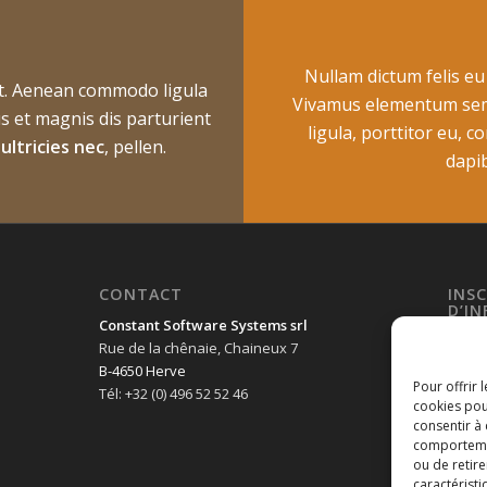
Nullam dictum felis eu
it. Aenean commodo ligula
Vivamus elementum sempe
s et magnis dis parturient
ligula, porttitor eu, 
,
ultricies nec
, pellen.
dapib
CONTACT
INS
D’I
Constant Software Systems srl
Adres
Rue de la chênaie, Chaineux 7
B-4650 Herve
Pour offrir 
Tél: +32 (0) 496 52 52 46
cookies pou
consentir à
comportement
ou de retire
caractéristi