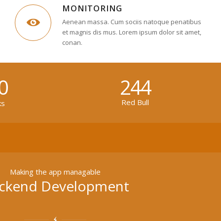
MONITORING
Aenean massa. Cum sociis natoque penatibus
et magnis dis mus. Lorem ipsum dolor sit amet,
conan.
0
244
Red Bull
ks
Making the app managable
ckend Development