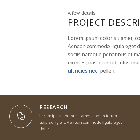
A few details
PROJECT DESCR
Lorem ipsum dolor sit amet, con
Aenean commodo ligula eget d
sociis natoque penatibus et ma
montes, nascetur ridiculus mus
ultricies nec
, pellen.
RESEARCH
Lorem ipsum dolor sit amet, consectetuer
adipiscing elit. Aenean commodo ligula eget
dolor.