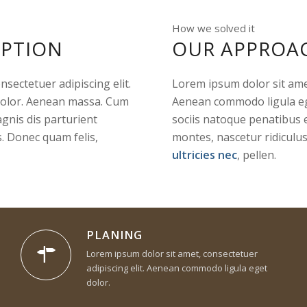
How we solved it
IPTION
OUR APPROA
sectetuer adipiscing elit.
Lorem ipsum dolor sit amet
olor. Aenean massa. Cum
Aenean commodo ligula e
gnis dis parturient
sociis natoque penatibus 
. Donec quam felis,
montes, nascetur ridiculu
ultricies nec
, pellen.
PLANING
Lorem ipsum dolor sit amet, consectetuer
adipiscing elit. Aenean commodo ligula eget
dolor.