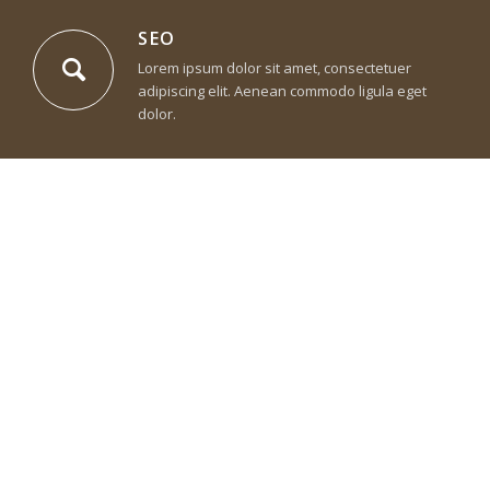
SEO
Lorem ipsum dolor sit amet, consectetuer
adipiscing elit. Aenean commodo ligula eget
dolor.