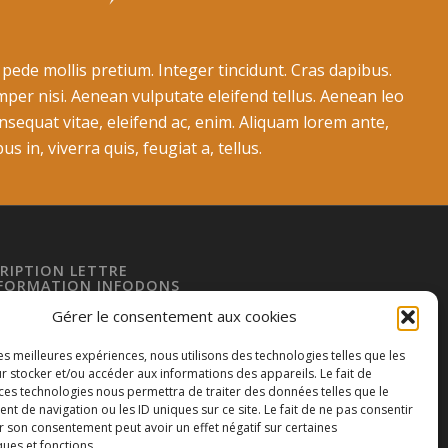
 pede mollis pretium. Integer tincidunt. Cras dapibus.
r nisi. Aenean vulputate eleifend tellus. Aenean leo
consequat vitae, eleifend ac, enim. Aliquam lorem ante,
us in, viverra quis, feugiat a, tellus.
CRIPTION LETTRE
NFORMATION INFODONS
se de messagerie
Gérer le consentement aux cookies
les meilleures expériences, nous utilisons des technologies telles que les
r stocker et/ou accéder aux informations des appareils. Le fait de
 ces technologies nous permettra de traiter des données telles que le
 de navigation ou les ID uniques sur ce site. Le fait de ne pas consentir
Envoyer
r son consentement peut avoir un effet négatif sur certaines
ques et fonctions.